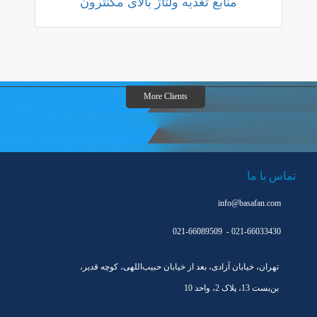
منابع تغذیه ولتاژ بالای مگنترون
More Clients
More Clients
تماس با ما
info@basafan.com
021-66089509 - 021-66033430
تهران، خیابان آزادی، بعد از خیابان حبیب‌اللهی، کوچه قدیر،
بن‌بست 13، پلاک 2، واحد 10