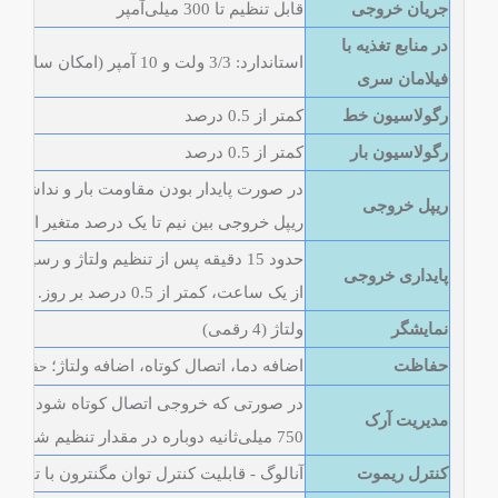
جریان خروجی
قابل تنظيم تا 300 میلی‌آمپر
در منابع تغذیه با
استاندارد: 3/3 ولت و 10 آمپر (امکان ساخت با پارامترهای دلخواه وجود دارد)
فیلامان سری
رگولاسیون خط
کمتر از 0.5 درصد
رگولاسیون بار
کمتر از 0.5 درصد
در صورت پایدار بودن مقاومت بار و نداشتن ت
ریپل خروجی
ریپل خروجی بین نیم تا یک درصد متغیر است.
پایداری خروجی
از یک ساعت، کمتر از 0.5 درصد بر روز.
نمایشگر
ولتاژ (4 رقمی)
حفاظت
اضافه دما، اتصال کوتاه، اضافه ولتاژ؛
حفاظت ق
در صورتی که خروجی اتصال کوتاه شود، دستگ
مدیریت آرک
750 میلی‌ثانیه دوباره در مقدار تنظیم شده بازنشانی می‌شود.
کنترل ریموت
آنالوگ - قابلیت کنترل توان مگنترون با توجه ب