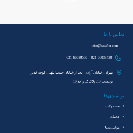
More Clients
More Clients
تماس با ما
info@basafan.com
021-66089509 - 021-66033430
تهران، خیابان آزادی، بعد از خیابان حبیب‌اللهی، کوچه قدیر،
بن‌بست 13، پلاک 2، واحد 10
توانمندی‌ها
محصولات
خدمات
مولتی‌مدیا