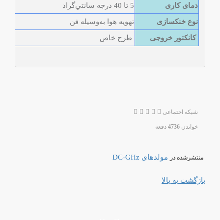
دمای کاری
5 تا 40 درجه سانتي‌گراد
نوع خنک­سازی
تهويه هوا به‌­وسيله فن
کانکتور خروجی
طرح خاص
شبکه اجتماعی
خواندن
4736
دفعه
مولدهای DC-GHz
منتشرشده در
بازگشت به بالا