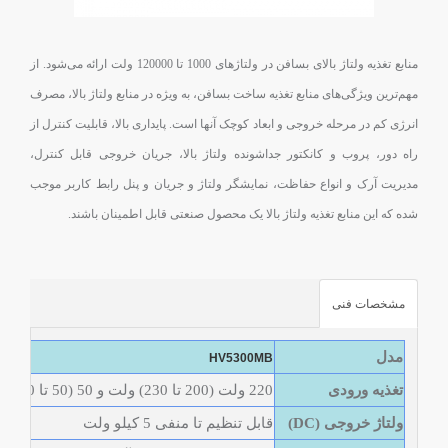
منابع تغذیه ولتاژ بالای بسافن در ولتاژهای 1000 تا 120000 ولت ارائه می‌شود. از
مهم‌ترین ویژگی‌های منابع تغذیه ساخت بسافن، به ویژه در منابع ولتاژ بالا، مصرف
انرژی کم در مرحله خروجی و ابعاد کوچک آنها است. پایداری بالا، قابلیت کنترل از
راه دور، پروب و کانکتور جداشونده ولتاژ بالا، جریان خروجی قابل کنترل،
مدیریت آرک و انواع حفاظت، نمایشگر ولتاژ و جریان و پنل رابط کاربر موجب
شده که این منابع تغذیه ولتاژ بالا یک محصول صنعتی قابل اطمینان باشند
.
مشخصات فنی
مدل
HV5300MB
تغذيه ورودی
220 ولت (200 تا 230) ولت و 50 (50 تا 60) هرتز
ولتاژ خروجی (DC)
قابل تنظيم تا منفی 5 کیلو ولت